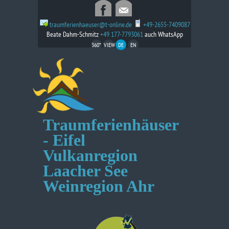
traumferienhaeuser@t-online.de
+49-2655-7409087
Beate Dahm-Schmitz
+49 177-7793061
auch WhatsApp
360*
VIEW
DE
EN
Traumferienhäuser
- Eifel
Vulkanregion
Laacher See
Weinregion Ahr