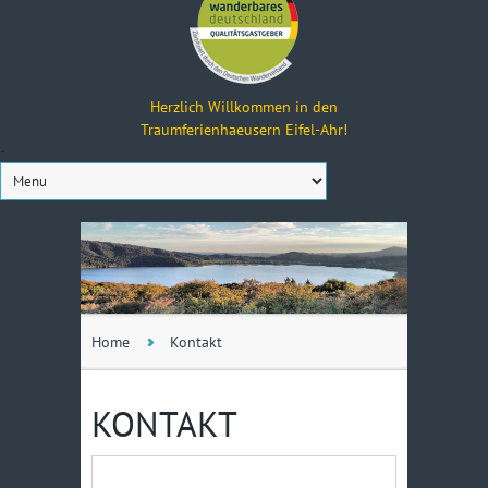
Herzlich Willkommen in den
Traumferienhaeusern Eifel-Ahr!
-
Home
Kontakt
KONTAKT