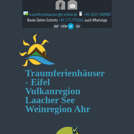
traumferienhaeuser@t-online.de
+49-2655-7409087
Beate Dahm-Schmitz
+49 177-7793061
auch WhatsApp
360*
VIEW
DE
EN
Traumferienhäuser
- Eifel
Vulkanregion
Laacher See
Weinregion Ahr