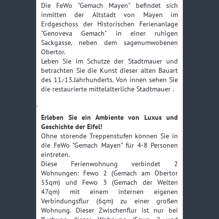
Die FeWo "Gemach Mayen" befindet sich
Sonntag-Freitag)
inmitten der Altstadt von Mayen im
über 7 Tage - pro Tag
ab ,-€ /pro Tag
Erdgeschoss der Historischen Ferienanlage
"Genoveva Gemach" in einer ruhigen
Weitere Informationen
Sackgasse, neben dem sagenumwobenen
Short-Stay Aufschlag unter
65,-€
Obertor.
7 Tagen
Leben Sie im Schutze der Stadtmauer und
betrachten Sie die Kunst dieser alten Bauart
weitere Personen
auf Anfrage
des 11.-13.Jahrhunderts. Von innen sehen Sie
die restaurierte mittelalterliche Stadtmauer .
Kinder bis 2 Jahre
Kostenlos
Kinder 2-11 Jahre
Halber Preis
`
Erleben Sie ein Ambiente von Luxus und
Personen ab 12 Jahre
voller Preis
Geschichte der Eifel!
Wäschepaket 1 ---pro
9,-€
Ohne störende Treppenstufen können Sie in
Person
die FeWo "Gemach Mayen" für 4-8 Personen
(Bett bezogen Hotel-
eintreten.
Mikrofaser Bettwäsche und
Diese Ferienwohnung verbindet 2
3 Handtücher)
Wohnungen: Fewo 2 (Gemach am Obertor
55qm) und Fewo 3 (Gemach der Welten
Wäschepaket 2 ---pro
11,-€
47qm) mit einem internen eigenen
Person
Verbindungsflur (6qm) zu einer großen
(Bett bezogen gemangelte
Wohnung. Dieser Zwischenflur ist nur bei
Baumwolle- Bettwäsche und