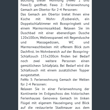
Buchung dieser Wohnung (Fewo 2 und
3 Handtücher)
Fewo3) geöffnet. Fewo 2: Ferienwohnung
Kinderstuhl (Voranmeldung)
Kostenlos
Gemach am Obertor für 2-4 Personen:
Das Gemach am Obertor bietet Ihnen eine
Küche mit Wohn- /Essbereich, ein
Reisebett (Voranmeldung)
5,-€
Doppelschlafzimmer mit Boxspringbett und
inkl. Zusatzmatratze und
einem Marmormosaikbad. Relaxen Sie im
Auflage (ohne
Duschbad mit einer ebenerdigen Dusche
Wäschepaket), Auf-und
120x100cm, Wellnesspaneel mit Regendusche
Abbau
und Massagedüsen, WC und
Marmorwaschbecken mit offenem Blick zum
Garage pro Nacht
8,-€
Dachfirst. Im Wohnbereich auf der Boxspring-
Hunde pro Tag
10,-€
Schlafcouch 155x200cm finden bei Bedarf
noch zwei weitere Personen einen
Mindestbuchung Silvester 4 Nächte
gemütlichesn Schlafplatz. Bei Bedarf wird die
Mindestbuchung Feiertage ab 1 Nacht vorher
Schlafcouch mit einem zusätzlichen Topper
ausgestattet.
FeWo 3: Ferienwohnung Gemach der Welten
für 2-4 Personen:
Relaxen Sie in einer Ferienwohnung der
Kontinente im Erdgeschoss des historischen
Ferienhauses Genoveva Gemach im linken
Flügel mit eigenem Hauseingang und Blick
auf die restaurierte Stadtmauer aus dem