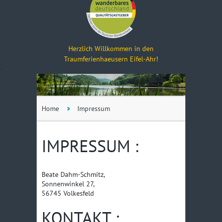
Herzlich Willkommen in den
Traumferienhaeusern Eifel-Ahr!
-
Home
Impressum
IMPRESSUM :
Beate Dahm-Schmitz,
Sonnenwinkel 27,
56745 Volkesfeld
KONTAKT :