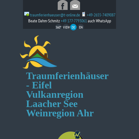
traumferienhaeuser@t-online.de
+49-2655-7409087
Beate Dahm-Schmitz
+49 177-7793061
auch WhatsApp
360*
VIEW
DE
EN
Traumferienhäuser
- Eifel
Vulkanregion
Laacher See
Weinregion Ahr