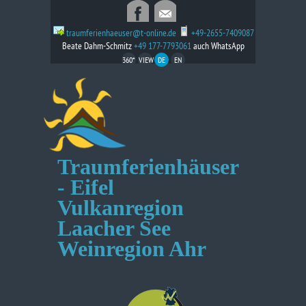
traumferienhaeuser@t-online.de
+49-2655-7409087
Beate Dahm-Schmitz
+49 177-7793061
auch WhatsApp
360*
VIEW
DE
EN
Traumferienhäuser
- Eifel
Vulkanregion
Laacher See
Weinregion Ahr